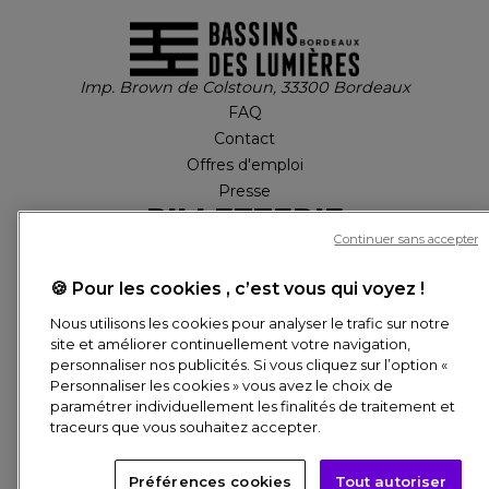
Imp. Brown de Colstoun, 33300 Bordeaux
FAQ
Contact
Offres d'emploi
Presse
Billetterie
Continuer sans accepter
🍪 Pour les cookies , c’est vous qui voyez !
MON COMPTE
Nous utilisons les cookies pour analyser le trafic sur notre
site et améliorer continuellement votre navigation,
Réservation en ligne
personnaliser nos publicités. Si vous cliquez sur l’option «
PIED DE PAGE
Personnaliser les cookies » vous avez le choix de
paramétrer individuellement les finalités de traitement et
© CULTURESPACES, 2026
traceurs que vous souhaitez accepter.
Besoin d'aide ? Posez-nous toutes vos questions !
CRÉDITS
DONNÉES PERSONNELLES
COOKIES
Préférences cookies
Tout autoriser