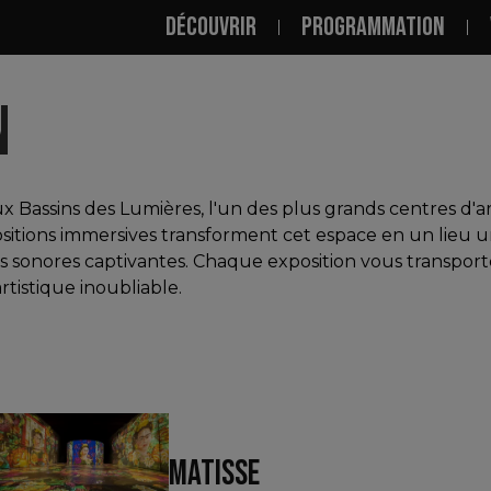
NAVIGATION PRINCI
DÉCOUVRIR
PROGRAMMATION
N
x Bassins des Lumières, l'un des plus grands centres d
tions immersives transforment cet espace en un lieu uni
sonores captivantes. Chaque exposition vous transporte
tistique inoubliable.
MATISSE