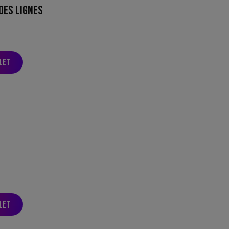
 DES LIGNES
let
let