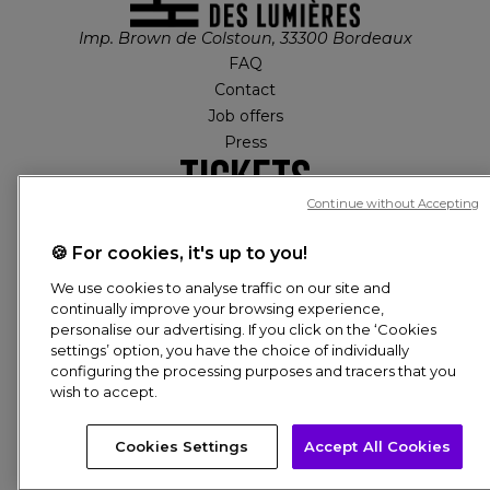
Imp. Brown de Colstoun, 33300 Bordeaux
FAQ
Contact
Job offers
Press
Tickets
Continue without Accepting
MY ACCOUNT
🍪 For cookies, it's up to you!
We use cookies to analyse traffic on our site and
Tickets
continually improve your browsing experience,
PIED DE PAGE
personalise our advertising. If you click on the ‘Cookies
settings’ option, you have the choice of individually
© CULTURESPACES, 2026
configuring the processing purposes and tracers that you
wish to accept.
CREDITS
DATA PROTECTION POLICY
COOKIES
Need help? Ask us anything!
Cookies Settings
Accept All Cookies